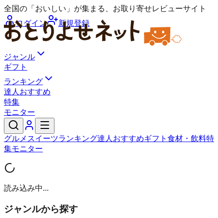
全国の「おいしい」が集まる、お取り寄せレビューサイト
ログイン
新規登録
ジャンル
ギフト
ランキング
達人おすすめ
特集
モニター
グルメ
スイーツ
ランキング
達人おすすめ
ギフト
食材・飲料
特
集
モニター
読み込み中...
ジャンルから探す