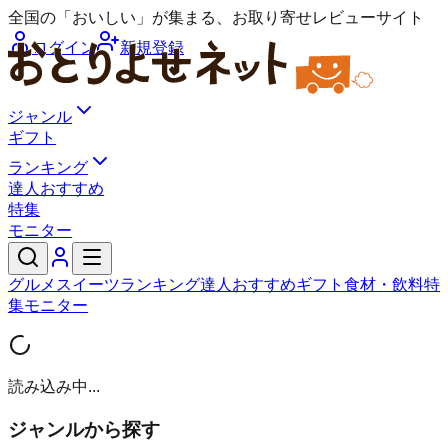
全国の「おいしい」が集まる、お取り寄せレビューサイト
ログイン
新規登録
ジャンル
ギフト
ランキング
達人おすすめ
特集
モニター
グルメ
スイーツ
ランキング
達人おすすめ
ギフト
食材・飲料
特
集
モニター
読み込み中...
ジャンルから探す