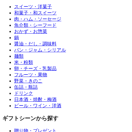
スイーツ・洋菓子
和菓子・和スイーツ
肉・ハム・ソーセージ
魚介類・シーフード
おかず・お惣菜
鍋
醤油・だし・調味料
パン・ジャム・シリアル
麺類
米・粉類
卵・チーズ・乳製品
フルーツ・果物
野菜・きのこ
缶詰・瓶詰
ドリンク
日本酒・焼酎・梅酒
ビール・ワイン・洋酒
ギフトシーンから探す
贈り物・プレゼント