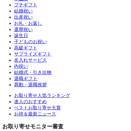
プチギフト
結婚祝い
出産祝い
お礼・お返し
還暦祝い
誕生日
子どものお祝い
高級ギフト
サプライズギフト
名入れサービス
内祝い
結婚式・引き出物
退職ギフト
異動・退職挨拶
お取り寄せ人気ランキング
達人のおすすめ
ベストお取り寄せ大賞
お得＆最新ニュース
お取り寄せモニター審査