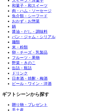
スイーツ・洋菓子
和菓子・和スイーツ
肉・ハム・ソーセージ
魚介類・シーフード
おかず・お惣菜
鍋
醤油・だし・調味料
パン・ジャム・シリアル
麺類
米・粉類
卵・チーズ・乳製品
フルーツ・果物
野菜・きのこ
缶詰・瓶詰
ドリンク
日本酒・焼酎・梅酒
ビール・ワイン・洋酒
ギフトシーンから探す
贈り物・プレゼント
手土産