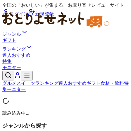
全国の「おいしい」が集まる、お取り寄せレビューサイト
ログイン
新規登録
ジャンル
ギフト
ランキング
達人おすすめ
特集
モニター
グルメ
スイーツ
ランキング
達人おすすめ
ギフト
食材・飲料
特
集
モニター
読み込み中...
ジャンルから探す