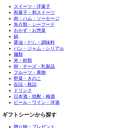
スイーツ・洋菓子
和菓子・和スイーツ
肉・ハム・ソーセージ
魚介類・シーフード
おかず・お惣菜
鍋
醤油・だし・調味料
パン・ジャム・シリアル
麺類
米・粉類
卵・チーズ・乳製品
フルーツ・果物
野菜・きのこ
缶詰・瓶詰
ドリンク
日本酒・焼酎・梅酒
ビール・ワイン・洋酒
ギフトシーンから探す
贈り物・プレゼント