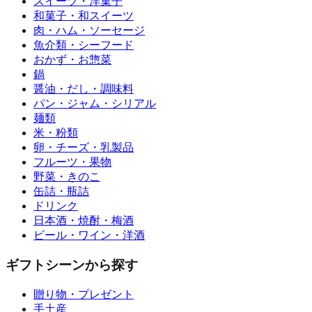
スイーツ・洋菓子
和菓子・和スイーツ
肉・ハム・ソーセージ
魚介類・シーフード
おかず・お惣菜
鍋
醤油・だし・調味料
パン・ジャム・シリアル
麺類
米・粉類
卵・チーズ・乳製品
フルーツ・果物
野菜・きのこ
缶詰・瓶詰
ドリンク
日本酒・焼酎・梅酒
ビール・ワイン・洋酒
ギフトシーンから探す
贈り物・プレゼント
手土産