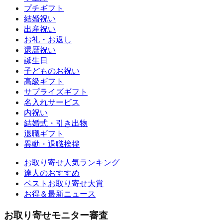
プチギフト
結婚祝い
出産祝い
お礼・お返し
還暦祝い
誕生日
子どものお祝い
高級ギフト
サプライズギフト
名入れサービス
内祝い
結婚式・引き出物
退職ギフト
異動・退職挨拶
お取り寄せ人気ランキング
達人のおすすめ
ベストお取り寄せ大賞
お得＆最新ニュース
お取り寄せモニター審査