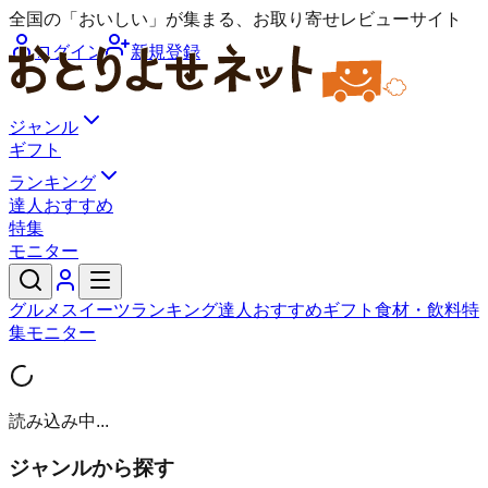
全国の「おいしい」が集まる、お取り寄せレビューサイト
ログイン
新規登録
ジャンル
ギフト
ランキング
達人おすすめ
特集
モニター
グルメ
スイーツ
ランキング
達人おすすめ
ギフト
食材・飲料
特
集
モニター
読み込み中...
ジャンルから探す