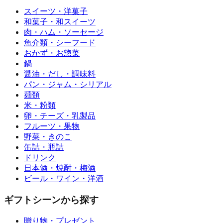
スイーツ・洋菓子
和菓子・和スイーツ
肉・ハム・ソーセージ
魚介類・シーフード
おかず・お惣菜
鍋
醤油・だし・調味料
パン・ジャム・シリアル
麺類
米・粉類
卵・チーズ・乳製品
フルーツ・果物
野菜・きのこ
缶詰・瓶詰
ドリンク
日本酒・焼酎・梅酒
ビール・ワイン・洋酒
ギフトシーンから探す
贈り物・プレゼント