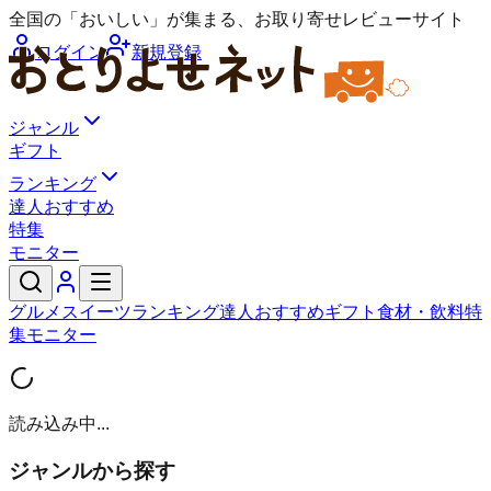
全国の「おいしい」が集まる、お取り寄せレビューサイト
ログイン
新規登録
ジャンル
ギフト
ランキング
達人おすすめ
特集
モニター
グルメ
スイーツ
ランキング
達人おすすめ
ギフト
食材・飲料
特
集
モニター
読み込み中...
ジャンルから探す