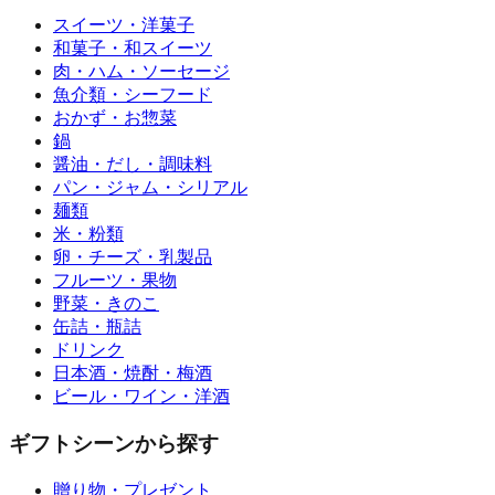
スイーツ・洋菓子
和菓子・和スイーツ
肉・ハム・ソーセージ
魚介類・シーフード
おかず・お惣菜
鍋
醤油・だし・調味料
パン・ジャム・シリアル
麺類
米・粉類
卵・チーズ・乳製品
フルーツ・果物
野菜・きのこ
缶詰・瓶詰
ドリンク
日本酒・焼酎・梅酒
ビール・ワイン・洋酒
ギフトシーンから探す
贈り物・プレゼント