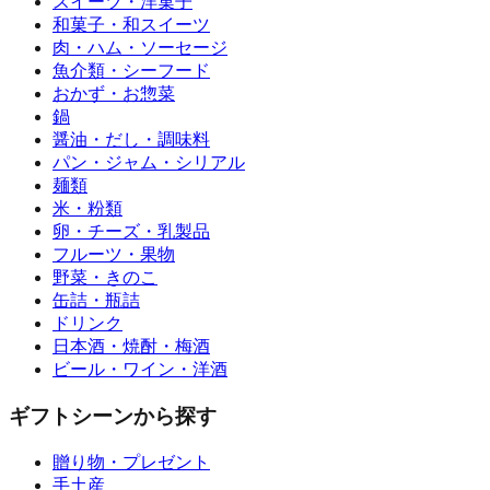
スイーツ・洋菓子
和菓子・和スイーツ
肉・ハム・ソーセージ
魚介類・シーフード
おかず・お惣菜
鍋
醤油・だし・調味料
パン・ジャム・シリアル
麺類
米・粉類
卵・チーズ・乳製品
フルーツ・果物
野菜・きのこ
缶詰・瓶詰
ドリンク
日本酒・焼酎・梅酒
ビール・ワイン・洋酒
ギフトシーンから探す
贈り物・プレゼント
手土産