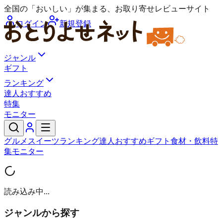
全国の「おいしい」が集まる、お取り寄せレビューサイト
ログイン
新規登録
ジャンル
ギフト
ランキング
達人おすすめ
特集
モニター
グルメ
スイーツ
ランキング
達人おすすめ
ギフト
食材・飲料
特
集
モニター
読み込み中...
ジャンルから探す