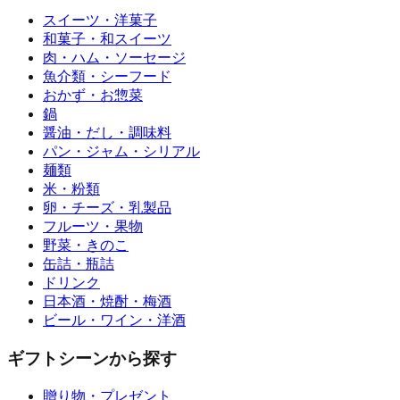
スイーツ・洋菓子
和菓子・和スイーツ
肉・ハム・ソーセージ
魚介類・シーフード
おかず・お惣菜
鍋
醤油・だし・調味料
パン・ジャム・シリアル
麺類
米・粉類
卵・チーズ・乳製品
フルーツ・果物
野菜・きのこ
缶詰・瓶詰
ドリンク
日本酒・焼酎・梅酒
ビール・ワイン・洋酒
ギフトシーンから探す
贈り物・プレゼント