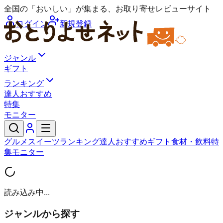
全国の「おいしい」が集まる、お取り寄せレビューサイト
ログイン
新規登録
ジャンル
ギフト
ランキング
達人おすすめ
特集
モニター
グルメ
スイーツ
ランキング
達人おすすめ
ギフト
食材・飲料
特
集
モニター
読み込み中...
ジャンルから探す