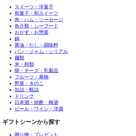
スイーツ・洋菓子
和菓子・和スイーツ
肉・ハム・ソーセージ
魚介類・シーフード
おかず・お惣菜
鍋
醤油・だし・調味料
パン・ジャム・シリアル
麺類
米・粉類
卵・チーズ・乳製品
フルーツ・果物
野菜・きのこ
缶詰・瓶詰
ドリンク
日本酒・焼酎・梅酒
ビール・ワイン・洋酒
ギフトシーンから探す
贈り物・プレゼント