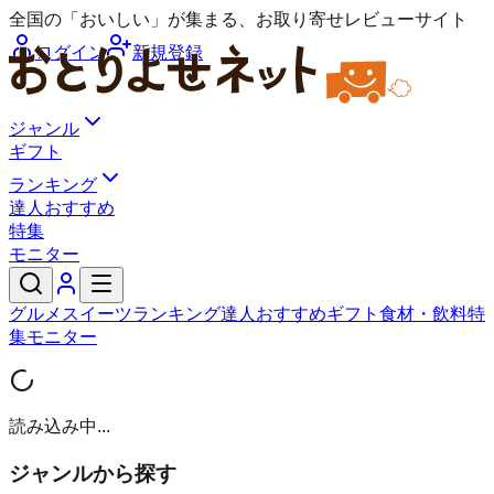
全国の「おいしい」が集まる、お取り寄せレビューサイト
ログイン
新規登録
ジャンル
ギフト
ランキング
達人おすすめ
特集
モニター
グルメ
スイーツ
ランキング
達人おすすめ
ギフト
食材・飲料
特
集
モニター
読み込み中...
ジャンルから探す