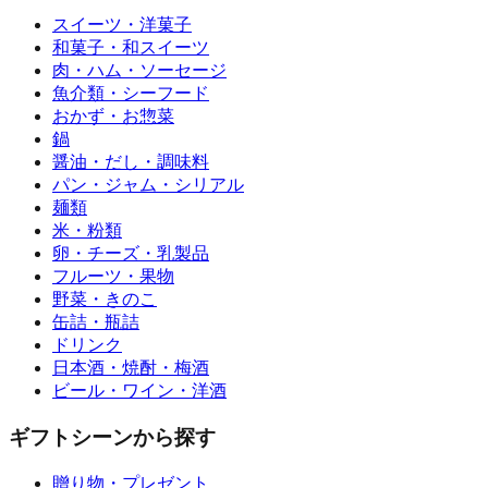
スイーツ・洋菓子
和菓子・和スイーツ
肉・ハム・ソーセージ
魚介類・シーフード
おかず・お惣菜
鍋
醤油・だし・調味料
パン・ジャム・シリアル
麺類
米・粉類
卵・チーズ・乳製品
フルーツ・果物
野菜・きのこ
缶詰・瓶詰
ドリンク
日本酒・焼酎・梅酒
ビール・ワイン・洋酒
ギフトシーンから探す
贈り物・プレゼント