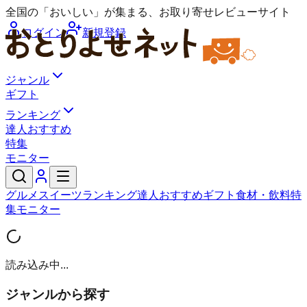
全国の「おいしい」が集まる、お取り寄せレビューサイト
ログイン
新規登録
ジャンル
ギフト
ランキング
達人おすすめ
特集
モニター
グルメ
スイーツ
ランキング
達人おすすめ
ギフト
食材・飲料
特
集
モニター
読み込み中...
ジャンルから探す