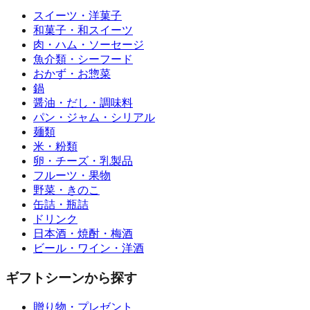
スイーツ・洋菓子
和菓子・和スイーツ
肉・ハム・ソーセージ
魚介類・シーフード
おかず・お惣菜
鍋
醤油・だし・調味料
パン・ジャム・シリアル
麺類
米・粉類
卵・チーズ・乳製品
フルーツ・果物
野菜・きのこ
缶詰・瓶詰
ドリンク
日本酒・焼酎・梅酒
ビール・ワイン・洋酒
ギフトシーンから探す
贈り物・プレゼント