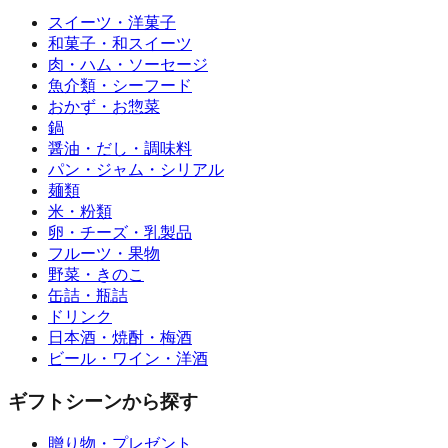
スイーツ・洋菓子
和菓子・和スイーツ
肉・ハム・ソーセージ
魚介類・シーフード
おかず・お惣菜
鍋
醤油・だし・調味料
パン・ジャム・シリアル
麺類
米・粉類
卵・チーズ・乳製品
フルーツ・果物
野菜・きのこ
缶詰・瓶詰
ドリンク
日本酒・焼酎・梅酒
ビール・ワイン・洋酒
ギフトシーンから探す
贈り物・プレゼント