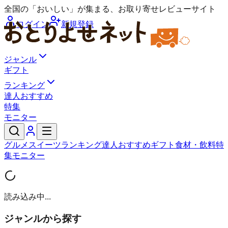
全国の「おいしい」が集まる、お取り寄せレビューサイト
ログイン
新規登録
ジャンル
ギフト
ランキング
達人おすすめ
特集
モニター
グルメ
スイーツ
ランキング
達人おすすめ
ギフト
食材・飲料
特
集
モニター
読み込み中...
ジャンルから探す