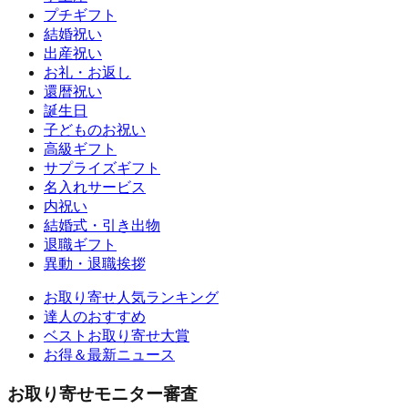
プチギフト
結婚祝い
出産祝い
お礼・お返し
還暦祝い
誕生日
子どものお祝い
高級ギフト
サプライズギフト
名入れサービス
内祝い
結婚式・引き出物
退職ギフト
異動・退職挨拶
お取り寄せ人気ランキング
達人のおすすめ
ベストお取り寄せ大賞
お得＆最新ニュース
お取り寄せモニター審査