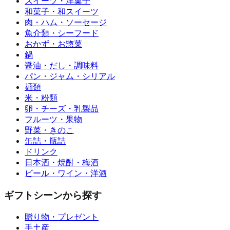
スイーツ・洋菓子
和菓子・和スイーツ
肉・ハム・ソーセージ
魚介類・シーフード
おかず・お惣菜
鍋
醤油・だし・調味料
パン・ジャム・シリアル
麺類
米・粉類
卵・チーズ・乳製品
フルーツ・果物
野菜・きのこ
缶詰・瓶詰
ドリンク
日本酒・焼酎・梅酒
ビール・ワイン・洋酒
ギフトシーンから探す
贈り物・プレゼント
手土産