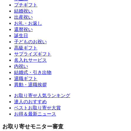
プチギフト
結婚祝い
出産祝い
お礼・お返し
還暦祝い
誕生日
子どものお祝い
高級ギフト
サプライズギフト
名入れサービス
内祝い
結婚式・引き出物
退職ギフト
異動・退職挨拶
お取り寄せ人気ランキング
達人のおすすめ
ベストお取り寄せ大賞
お得＆最新ニュース
お取り寄せモニター審査