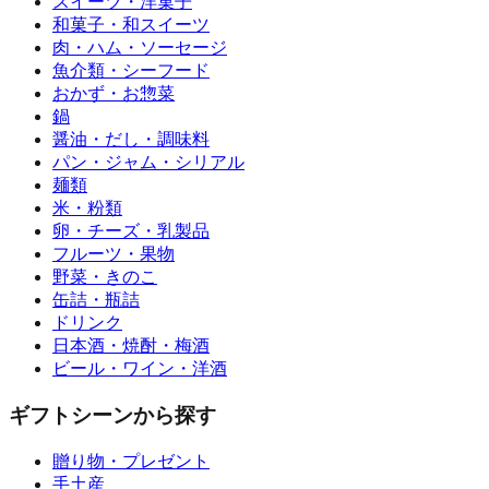
スイーツ・洋菓子
和菓子・和スイーツ
肉・ハム・ソーセージ
魚介類・シーフード
おかず・お惣菜
鍋
醤油・だし・調味料
パン・ジャム・シリアル
麺類
米・粉類
卵・チーズ・乳製品
フルーツ・果物
野菜・きのこ
缶詰・瓶詰
ドリンク
日本酒・焼酎・梅酒
ビール・ワイン・洋酒
ギフトシーンから探す
贈り物・プレゼント
手土産