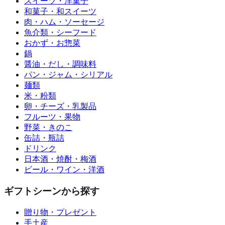
スイーツ・洋菓子
和菓子・和スイーツ
肉・ハム・ソーセージ
魚介類・シーフード
おかず・お惣菜
鍋
醤油・だし・調味料
パン・ジャム・シリアル
麺類
米・粉類
卵・チーズ・乳製品
フルーツ・果物
野菜・きのこ
缶詰・瓶詰
ドリンク
日本酒・焼酎・梅酒
ビール・ワイン・洋酒
ギフトシーンから探す
贈り物・プレゼント
手土産