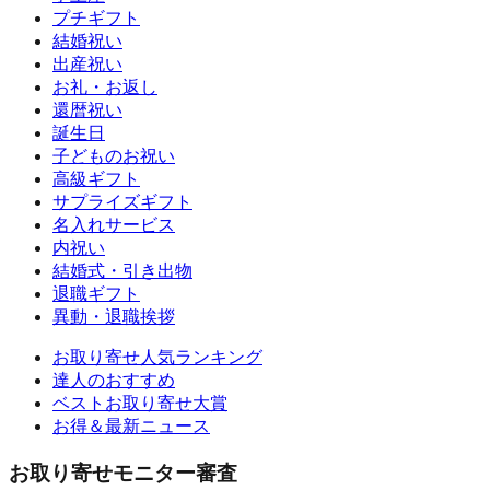
プチギフト
結婚祝い
出産祝い
お礼・お返し
還暦祝い
誕生日
子どものお祝い
高級ギフト
サプライズギフト
名入れサービス
内祝い
結婚式・引き出物
退職ギフト
異動・退職挨拶
お取り寄せ人気ランキング
達人のおすすめ
ベストお取り寄せ大賞
お得＆最新ニュース
お取り寄せモニター審査