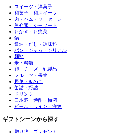
スイーツ・洋菓子
和菓子・和スイーツ
肉・ハム・ソーセージ
魚介類・シーフード
おかず・お惣菜
鍋
醤油・だし・調味料
パン・ジャム・シリアル
麺類
米・粉類
卵・チーズ・乳製品
フルーツ・果物
野菜・きのこ
缶詰・瓶詰
ドリンク
日本酒・焼酎・梅酒
ビール・ワイン・洋酒
ギフトシーンから探す
贈り物・プレゼント