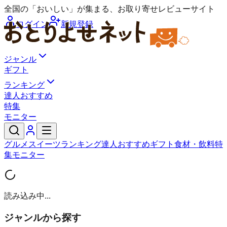
全国の「おいしい」が集まる、お取り寄せレビューサイト
ログイン
新規登録
ジャンル
ギフト
ランキング
達人おすすめ
特集
モニター
グルメ
スイーツ
ランキング
達人おすすめ
ギフト
食材・飲料
特
集
モニター
読み込み中...
ジャンルから探す