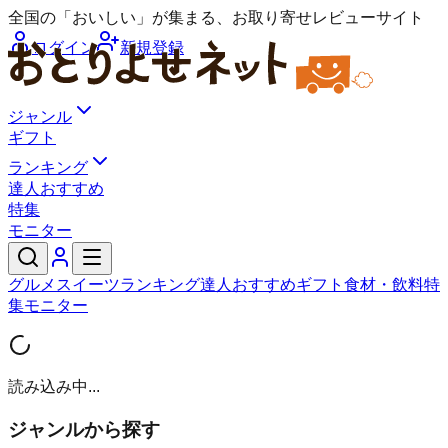
全国の「おいしい」が集まる、お取り寄せレビューサイト
ログイン
新規登録
ジャンル
ギフト
ランキング
達人おすすめ
特集
モニター
グルメ
スイーツ
ランキング
達人おすすめ
ギフト
食材・飲料
特
集
モニター
読み込み中...
ジャンルから探す