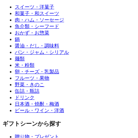
スイーツ・洋菓子
和菓子・和スイーツ
肉・ハム・ソーセージ
魚介類・シーフード
おかず・お惣菜
鍋
醤油・だし・調味料
パン・ジャム・シリアル
麺類
米・粉類
卵・チーズ・乳製品
フルーツ・果物
野菜・きのこ
缶詰・瓶詰
ドリンク
日本酒・焼酎・梅酒
ビール・ワイン・洋酒
ギフトシーンから探す
贈り物・プレゼント