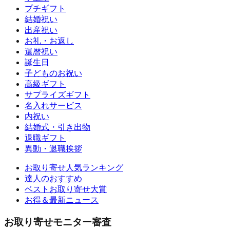
プチギフト
結婚祝い
出産祝い
お礼・お返し
還暦祝い
誕生日
子どものお祝い
高級ギフト
サプライズギフト
名入れサービス
内祝い
結婚式・引き出物
退職ギフト
異動・退職挨拶
お取り寄せ人気ランキング
達人のおすすめ
ベストお取り寄せ大賞
お得＆最新ニュース
お取り寄せモニター審査