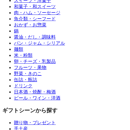
スイーツ・洋菓子
和菓子・和スイーツ
肉・ハム・ソーセージ
魚介類・シーフード
おかず・お惣菜
鍋
醤油・だし・調味料
パン・ジャム・シリアル
麺類
米・粉類
卵・チーズ・乳製品
フルーツ・果物
野菜・きのこ
缶詰・瓶詰
ドリンク
日本酒・焼酎・梅酒
ビール・ワイン・洋酒
ギフトシーンから探す
贈り物・プレゼント
手土産