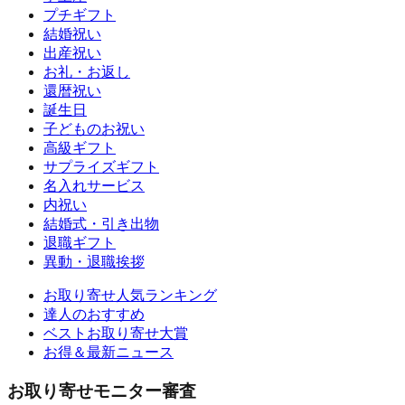
プチギフト
結婚祝い
出産祝い
お礼・お返し
還暦祝い
誕生日
子どものお祝い
高級ギフト
サプライズギフト
名入れサービス
内祝い
結婚式・引き出物
退職ギフト
異動・退職挨拶
お取り寄せ人気ランキング
達人のおすすめ
ベストお取り寄せ大賞
お得＆最新ニュース
お取り寄せモニター審査