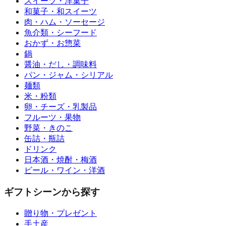
スイーツ・洋菓子
和菓子・和スイーツ
肉・ハム・ソーセージ
魚介類・シーフード
おかず・お惣菜
鍋
醤油・だし・調味料
パン・ジャム・シリアル
麺類
米・粉類
卵・チーズ・乳製品
フルーツ・果物
野菜・きのこ
缶詰・瓶詰
ドリンク
日本酒・焼酎・梅酒
ビール・ワイン・洋酒
ギフトシーンから探す
贈り物・プレゼント
手土産