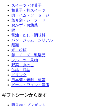
スイーツ・洋菓子
和菓子・和スイーツ
肉・ハム・ソーセージ
魚介類・シーフード
おかず・お惣菜
鍋
醤油・だし・調味料
パン・ジャム・シリアル
麺類
米・粉類
卵・チーズ・乳製品
フルーツ・果物
野菜・きのこ
缶詰・瓶詰
ドリンク
日本酒・焼酎・梅酒
ビール・ワイン・洋酒
ギフトシーンから探す
贈り物・プレゼント