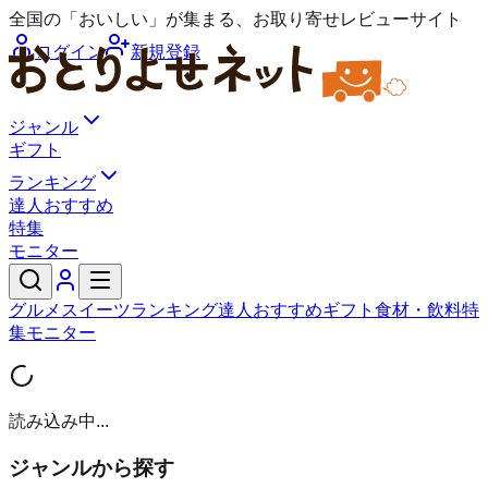
全国の「おいしい」が集まる、お取り寄せレビューサイト
ログイン
新規登録
ジャンル
ギフト
ランキング
達人おすすめ
特集
モニター
グルメ
スイーツ
ランキング
達人おすすめ
ギフト
食材・飲料
特
集
モニター
読み込み中...
ジャンルから探す