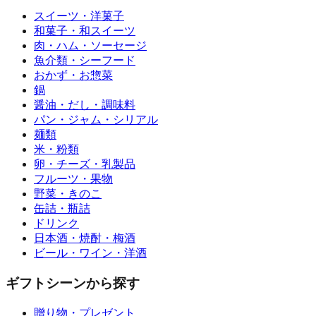
スイーツ・洋菓子
和菓子・和スイーツ
肉・ハム・ソーセージ
魚介類・シーフード
おかず・お惣菜
鍋
醤油・だし・調味料
パン・ジャム・シリアル
麺類
米・粉類
卵・チーズ・乳製品
フルーツ・果物
野菜・きのこ
缶詰・瓶詰
ドリンク
日本酒・焼酎・梅酒
ビール・ワイン・洋酒
ギフトシーンから探す
贈り物・プレゼント