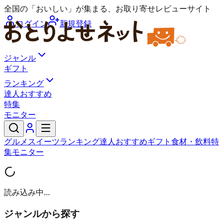
全国の「おいしい」が集まる、お取り寄せレビューサイト
ログイン
新規登録
ジャンル
ギフト
ランキング
達人おすすめ
特集
モニター
グルメ
スイーツ
ランキング
達人おすすめ
ギフト
食材・飲料
特
集
モニター
読み込み中...
ジャンルから探す