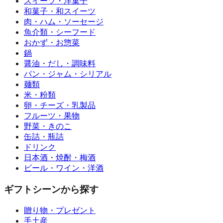
スイーツ・洋菓子
和菓子・和スイーツ
肉・ハム・ソーセージ
魚介類・シーフード
おかず・お惣菜
鍋
醤油・だし・調味料
パン・ジャム・シリアル
麺類
米・粉類
卵・チーズ・乳製品
フルーツ・果物
野菜・きのこ
缶詰・瓶詰
ドリンク
日本酒・焼酎・梅酒
ビール・ワイン・洋酒
ギフトシーンから探す
贈り物・プレゼント
手土産