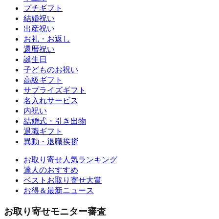
プチギフト
結婚祝い
出産祝い
お礼・お返し
還暦祝い
誕生日
子どものお祝い
高級ギフト
サプライズギフト
名入れサービス
内祝い
結婚式・引き出物
退職ギフト
異動・退職挨拶
お取り寄せ人気ランキング
達人のおすすめ
ベストお取り寄せ大賞
お得＆最新ニュース
お取り寄せモニター審査