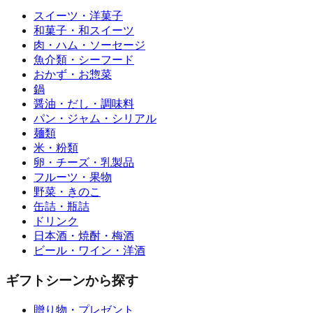
スイーツ・洋菓子
和菓子・和スイーツ
肉・ハム・ソーセージ
魚介類・シーフード
おかず・お惣菜
鍋
醤油・だし・調味料
パン・ジャム・シリアル
麺類
米・粉類
卵・チーズ・乳製品
フルーツ・果物
野菜・きのこ
缶詰・瓶詰
ドリンク
日本酒・焼酎・梅酒
ビール・ワイン・洋酒
ギフトシーンから探す
贈り物・プレゼント