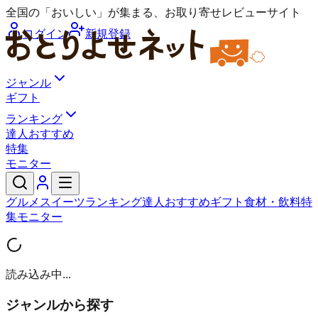
全国の「おいしい」が集まる、お取り寄せレビューサイト
ログイン
新規登録
ジャンル
ギフト
ランキング
達人おすすめ
特集
モニター
グルメ
スイーツ
ランキング
達人おすすめ
ギフト
食材・飲料
特
集
モニター
読み込み中...
ジャンルから探す