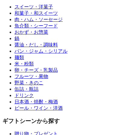
スイーツ・洋菓子
和菓子・和スイーツ
肉・ハム・ソーセージ
魚介類・シーフード
おかず・お惣菜
鍋
醤油・だし・調味料
パン・ジャム・シリアル
麺類
米・粉類
卵・チーズ・乳製品
フルーツ・果物
野菜・きのこ
缶詰・瓶詰
ドリンク
日本酒・焼酎・梅酒
ビール・ワイン・洋酒
ギフトシーンから探す
贈り物・プレゼント