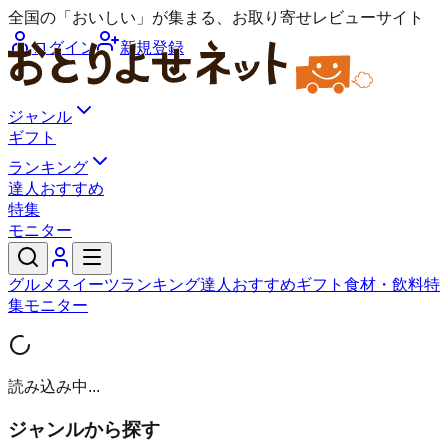
全国の「おいしい」が集まる、お取り寄せレビューサイト
ログイン
新規登録
ジャンル
ギフト
ランキング
達人おすすめ
特集
モニター
グルメ
スイーツ
ランキング
達人おすすめ
ギフト
食材・飲料
特
集
モニター
読み込み中...
ジャンルから探す