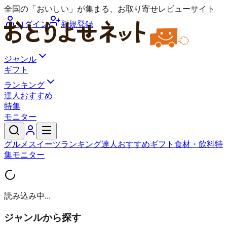
全国の「おいしい」が集まる、お取り寄せレビューサイト
ログイン
新規登録
ジャンル
ギフト
ランキング
達人おすすめ
特集
モニター
グルメ
スイーツ
ランキング
達人おすすめ
ギフト
食材・飲料
特
集
モニター
読み込み中...
ジャンルから探す