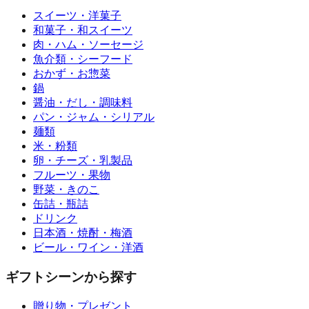
スイーツ・洋菓子
和菓子・和スイーツ
肉・ハム・ソーセージ
魚介類・シーフード
おかず・お惣菜
鍋
醤油・だし・調味料
パン・ジャム・シリアル
麺類
米・粉類
卵・チーズ・乳製品
フルーツ・果物
野菜・きのこ
缶詰・瓶詰
ドリンク
日本酒・焼酎・梅酒
ビール・ワイン・洋酒
ギフトシーンから探す
贈り物・プレゼント