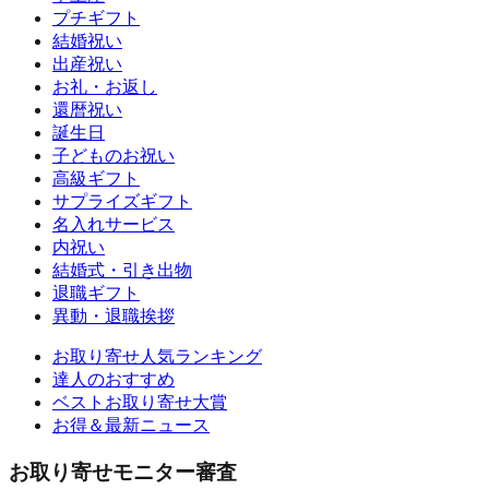
プチギフト
結婚祝い
出産祝い
お礼・お返し
還暦祝い
誕生日
子どものお祝い
高級ギフト
サプライズギフト
名入れサービス
内祝い
結婚式・引き出物
退職ギフト
異動・退職挨拶
お取り寄せ人気ランキング
達人のおすすめ
ベストお取り寄せ大賞
お得＆最新ニュース
お取り寄せモニター審査