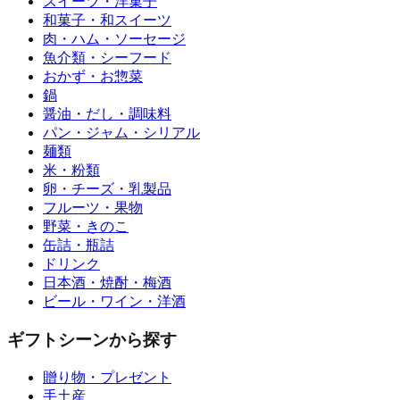
スイーツ・洋菓子
和菓子・和スイーツ
肉・ハム・ソーセージ
魚介類・シーフード
おかず・お惣菜
鍋
醤油・だし・調味料
パン・ジャム・シリアル
麺類
米・粉類
卵・チーズ・乳製品
フルーツ・果物
野菜・きのこ
缶詰・瓶詰
ドリンク
日本酒・焼酎・梅酒
ビール・ワイン・洋酒
ギフトシーンから探す
贈り物・プレゼント
手土産