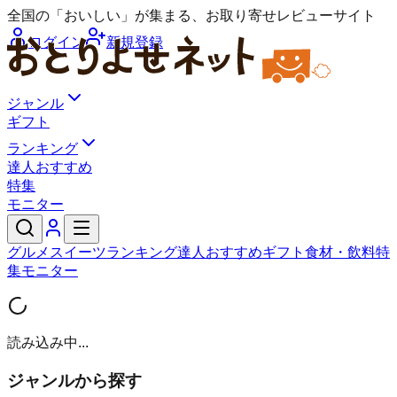
全国の「おいしい」が集まる、お取り寄せレビューサイト
ログイン
新規登録
ジャンル
ギフト
ランキング
達人おすすめ
特集
モニター
グルメ
スイーツ
ランキング
達人おすすめ
ギフト
食材・飲料
特
集
モニター
読み込み中...
ジャンルから探す