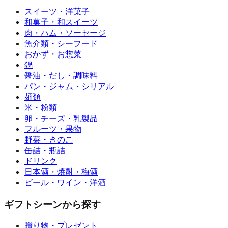
スイーツ・洋菓子
和菓子・和スイーツ
肉・ハム・ソーセージ
魚介類・シーフード
おかず・お惣菜
鍋
醤油・だし・調味料
パン・ジャム・シリアル
麺類
米・粉類
卵・チーズ・乳製品
フルーツ・果物
野菜・きのこ
缶詰・瓶詰
ドリンク
日本酒・焼酎・梅酒
ビール・ワイン・洋酒
ギフトシーンから探す
贈り物・プレゼント