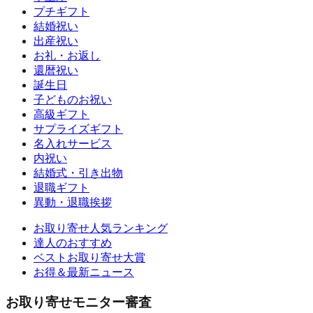
プチギフト
結婚祝い
出産祝い
お礼・お返し
還暦祝い
誕生日
子どものお祝い
高級ギフト
サプライズギフト
名入れサービス
内祝い
結婚式・引き出物
退職ギフト
異動・退職挨拶
お取り寄せ人気ランキング
達人のおすすめ
ベストお取り寄せ大賞
お得＆最新ニュース
お取り寄せモニター審査