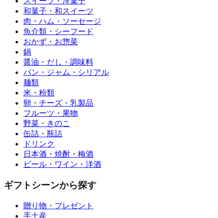
スイーツ・洋菓子
和菓子・和スイーツ
肉・ハム・ソーセージ
魚介類・シーフード
おかず・お惣菜
鍋
醤油・だし・調味料
パン・ジャム・シリアル
麺類
米・粉類
卵・チーズ・乳製品
フルーツ・果物
野菜・きのこ
缶詰・瓶詰
ドリンク
日本酒・焼酎・梅酒
ビール・ワイン・洋酒
ギフトシーンから探す
贈り物・プレゼント
手土産