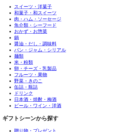
スイーツ・洋菓子
和菓子・和スイーツ
肉・ハム・ソーセージ
魚介類・シーフード
おかず・お惣菜
鍋
醤油・だし・調味料
パン・ジャム・シリアル
麺類
米・粉類
卵・チーズ・乳製品
フルーツ・果物
野菜・きのこ
缶詰・瓶詰
ドリンク
日本酒・焼酎・梅酒
ビール・ワイン・洋酒
ギフトシーンから探す
贈り物・プレゼント