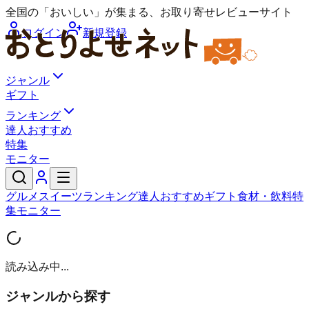
全国の「おいしい」が集まる、お取り寄せレビューサイト
ログイン
新規登録
ジャンル
ギフト
ランキング
達人おすすめ
特集
モニター
グルメ
スイーツ
ランキング
達人おすすめ
ギフト
食材・飲料
特
集
モニター
読み込み中...
ジャンルから探す