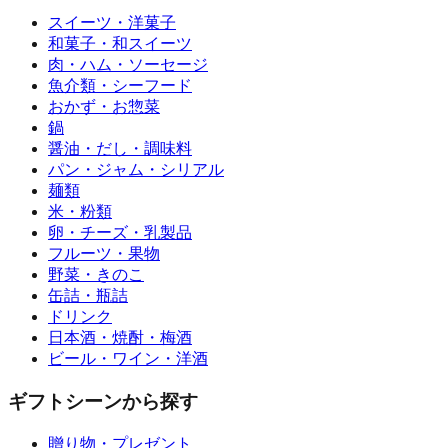
スイーツ・洋菓子
和菓子・和スイーツ
肉・ハム・ソーセージ
魚介類・シーフード
おかず・お惣菜
鍋
醤油・だし・調味料
パン・ジャム・シリアル
麺類
米・粉類
卵・チーズ・乳製品
フルーツ・果物
野菜・きのこ
缶詰・瓶詰
ドリンク
日本酒・焼酎・梅酒
ビール・ワイン・洋酒
ギフトシーンから探す
贈り物・プレゼント