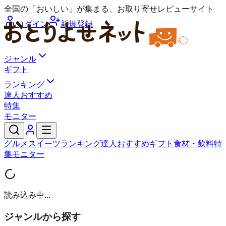
全国の「おいしい」が集まる、お取り寄せレビューサイト
ログイン
新規登録
ジャンル
ギフト
ランキング
達人おすすめ
特集
モニター
グルメ
スイーツ
ランキング
達人おすすめ
ギフト
食材・飲料
特
集
モニター
読み込み中...
ジャンルから探す