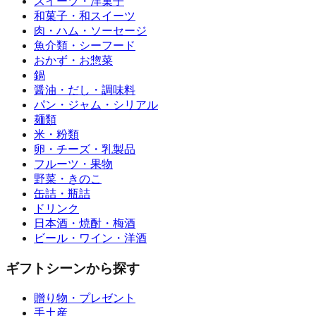
スイーツ・洋菓子
和菓子・和スイーツ
肉・ハム・ソーセージ
魚介類・シーフード
おかず・お惣菜
鍋
醤油・だし・調味料
パン・ジャム・シリアル
麺類
米・粉類
卵・チーズ・乳製品
フルーツ・果物
野菜・きのこ
缶詰・瓶詰
ドリンク
日本酒・焼酎・梅酒
ビール・ワイン・洋酒
ギフトシーンから探す
贈り物・プレゼント
手土産