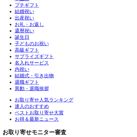
プチギフト
結婚祝い
出産祝い
お礼・お返し
還暦祝い
誕生日
子どものお祝い
高級ギフト
サプライズギフト
名入れサービス
内祝い
結婚式・引き出物
退職ギフト
異動・退職挨拶
お取り寄せ人気ランキング
達人のおすすめ
ベストお取り寄せ大賞
お得＆最新ニュース
お取り寄せモニター審査