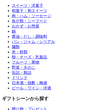
スイーツ・洋菓子
和菓子・和スイーツ
肉・ハム・ソーセージ
魚介類・シーフード
おかず・お惣菜
鍋
醤油・だし・調味料
パン・ジャム・シリアル
麺類
米・粉類
卵・チーズ・乳製品
フルーツ・果物
野菜・きのこ
缶詰・瓶詰
ドリンク
日本酒・焼酎・梅酒
ビール・ワイン・洋酒
ギフトシーンから探す
贈り物・プレゼント