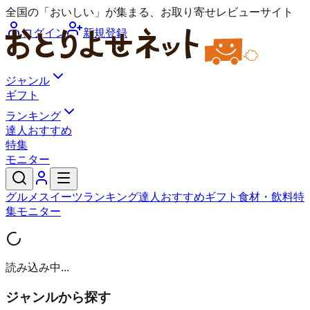
全国の「おいしい」が集まる、お取り寄せレビューサイト
ログイン
新規登録
ジャンル
ギフト
ランキング
達人おすすめ
特集
モニター
グルメ
スイーツ
ランキング
達人おすすめ
ギフト
食材・飲料
特
集
モニター
読み込み中...
ジャンルから探す