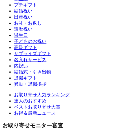
プチギフト
結婚祝い
出産祝い
お礼・お返し
還暦祝い
誕生日
子どものお祝い
高級ギフト
サプライズギフト
名入れサービス
内祝い
結婚式・引き出物
退職ギフト
異動・退職挨拶
お取り寄せ人気ランキング
達人のおすすめ
ベストお取り寄せ大賞
お得＆最新ニュース
お取り寄せモニター審査