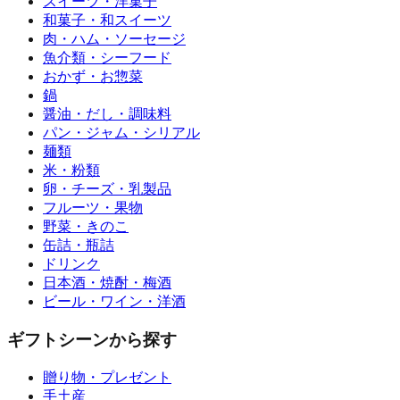
スイーツ・洋菓子
和菓子・和スイーツ
肉・ハム・ソーセージ
魚介類・シーフード
おかず・お惣菜
鍋
醤油・だし・調味料
パン・ジャム・シリアル
麺類
米・粉類
卵・チーズ・乳製品
フルーツ・果物
野菜・きのこ
缶詰・瓶詰
ドリンク
日本酒・焼酎・梅酒
ビール・ワイン・洋酒
ギフトシーンから探す
贈り物・プレゼント
手土産