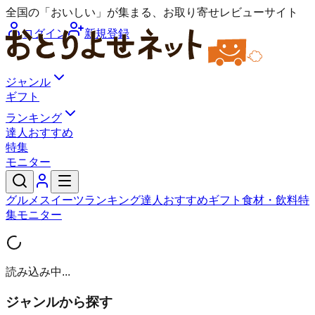
全国の「おいしい」が集まる、お取り寄せレビューサイト
ログイン
新規登録
ジャンル
ギフト
ランキング
達人おすすめ
特集
モニター
グルメ
スイーツ
ランキング
達人おすすめ
ギフト
食材・飲料
特
集
モニター
読み込み中...
ジャンルから探す