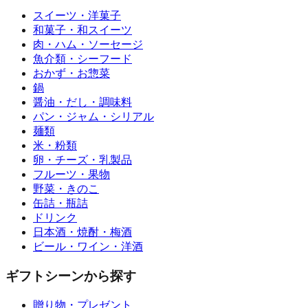
スイーツ・洋菓子
和菓子・和スイーツ
肉・ハム・ソーセージ
魚介類・シーフード
おかず・お惣菜
鍋
醤油・だし・調味料
パン・ジャム・シリアル
麺類
米・粉類
卵・チーズ・乳製品
フルーツ・果物
野菜・きのこ
缶詰・瓶詰
ドリンク
日本酒・焼酎・梅酒
ビール・ワイン・洋酒
ギフトシーンから探す
贈り物・プレゼント