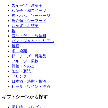
スイーツ・洋菓子
和菓子・和スイーツ
肉・ハム・ソーセージ
魚介類・シーフード
おかず・お惣菜
鍋
醤油・だし・調味料
パン・ジャム・シリアル
麺類
米・粉類
卵・チーズ・乳製品
フルーツ・果物
野菜・きのこ
缶詰・瓶詰
ドリンク
日本酒・焼酎・梅酒
ビール・ワイン・洋酒
ギフトシーンから探す
贈り物・プレゼント