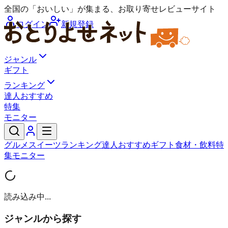
全国の「おいしい」が集まる、お取り寄せレビューサイト
ログイン
新規登録
ジャンル
ギフト
ランキング
達人おすすめ
特集
モニター
グルメ
スイーツ
ランキング
達人おすすめ
ギフト
食材・飲料
特
集
モニター
読み込み中...
ジャンルから探す