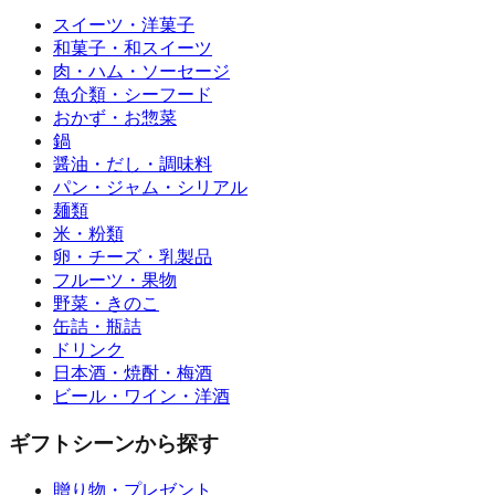
スイーツ・洋菓子
和菓子・和スイーツ
肉・ハム・ソーセージ
魚介類・シーフード
おかず・お惣菜
鍋
醤油・だし・調味料
パン・ジャム・シリアル
麺類
米・粉類
卵・チーズ・乳製品
フルーツ・果物
野菜・きのこ
缶詰・瓶詰
ドリンク
日本酒・焼酎・梅酒
ビール・ワイン・洋酒
ギフトシーンから探す
贈り物・プレゼント