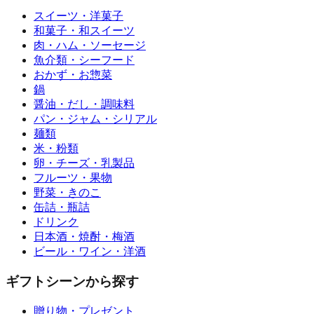
スイーツ・洋菓子
和菓子・和スイーツ
肉・ハム・ソーセージ
魚介類・シーフード
おかず・お惣菜
鍋
醤油・だし・調味料
パン・ジャム・シリアル
麺類
米・粉類
卵・チーズ・乳製品
フルーツ・果物
野菜・きのこ
缶詰・瓶詰
ドリンク
日本酒・焼酎・梅酒
ビール・ワイン・洋酒
ギフトシーンから探す
贈り物・プレゼント