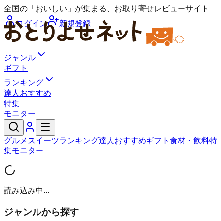
全国の「おいしい」が集まる、お取り寄せレビューサイト
ログイン
新規登録
ジャンル
ギフト
ランキング
達人おすすめ
特集
モニター
グルメ
スイーツ
ランキング
達人おすすめ
ギフト
食材・飲料
特
集
モニター
読み込み中...
ジャンルから探す