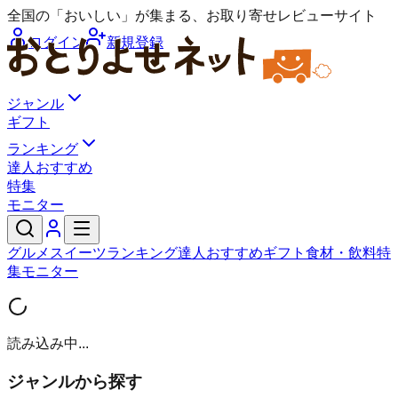
全国の「おいしい」が集まる、お取り寄せレビューサイト
ログイン
新規登録
ジャンル
ギフト
ランキング
達人おすすめ
特集
モニター
グルメ
スイーツ
ランキング
達人おすすめ
ギフト
食材・飲料
特
集
モニター
読み込み中...
ジャンルから探す