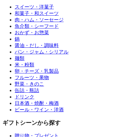
スイーツ・洋菓子
和菓子・和スイーツ
肉・ハム・ソーセージ
魚介類・シーフード
おかず・お惣菜
鍋
醤油・だし・調味料
パン・ジャム・シリアル
麺類
米・粉類
卵・チーズ・乳製品
フルーツ・果物
野菜・きのこ
缶詰・瓶詰
ドリンク
日本酒・焼酎・梅酒
ビール・ワイン・洋酒
ギフトシーンから探す
贈り物・プレゼント