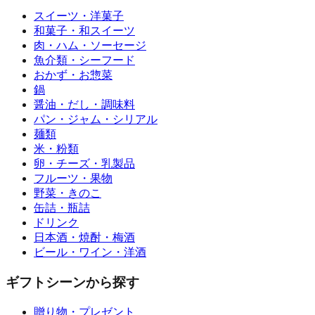
スイーツ・洋菓子
和菓子・和スイーツ
肉・ハム・ソーセージ
魚介類・シーフード
おかず・お惣菜
鍋
醤油・だし・調味料
パン・ジャム・シリアル
麺類
米・粉類
卵・チーズ・乳製品
フルーツ・果物
野菜・きのこ
缶詰・瓶詰
ドリンク
日本酒・焼酎・梅酒
ビール・ワイン・洋酒
ギフトシーンから探す
贈り物・プレゼント