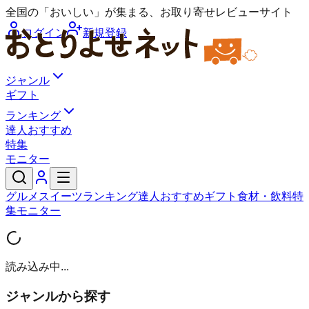
全国の「おいしい」が集まる、お取り寄せレビューサイト
ログイン
新規登録
ジャンル
ギフト
ランキング
達人おすすめ
特集
モニター
グルメ
スイーツ
ランキング
達人おすすめ
ギフト
食材・飲料
特
集
モニター
読み込み中...
ジャンルから探す