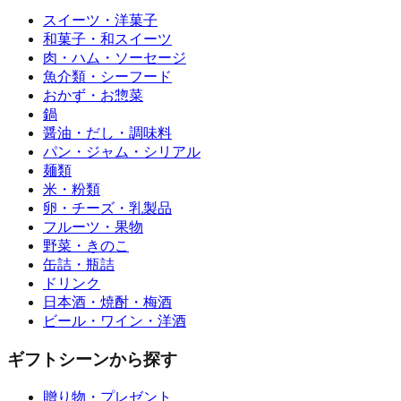
スイーツ・洋菓子
和菓子・和スイーツ
肉・ハム・ソーセージ
魚介類・シーフード
おかず・お惣菜
鍋
醤油・だし・調味料
パン・ジャム・シリアル
麺類
米・粉類
卵・チーズ・乳製品
フルーツ・果物
野菜・きのこ
缶詰・瓶詰
ドリンク
日本酒・焼酎・梅酒
ビール・ワイン・洋酒
ギフトシーンから探す
贈り物・プレゼント