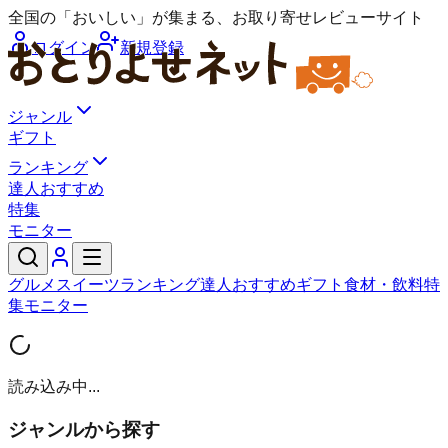
全国の「おいしい」が集まる、お取り寄せレビューサイト
ログイン
新規登録
ジャンル
ギフト
ランキング
達人おすすめ
特集
モニター
グルメ
スイーツ
ランキング
達人おすすめ
ギフト
食材・飲料
特
集
モニター
読み込み中...
ジャンルから探す