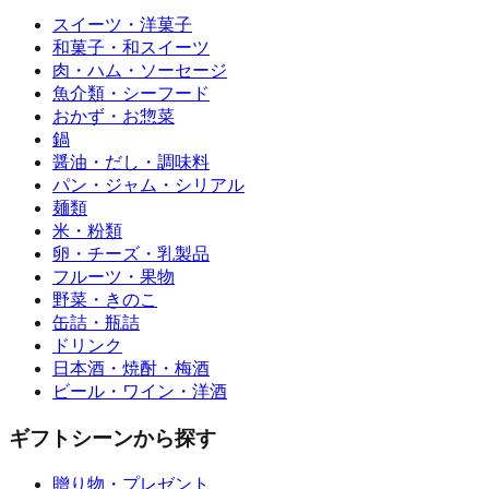
スイーツ・洋菓子
和菓子・和スイーツ
肉・ハム・ソーセージ
魚介類・シーフード
おかず・お惣菜
鍋
醤油・だし・調味料
パン・ジャム・シリアル
麺類
米・粉類
卵・チーズ・乳製品
フルーツ・果物
野菜・きのこ
缶詰・瓶詰
ドリンク
日本酒・焼酎・梅酒
ビール・ワイン・洋酒
ギフトシーンから探す
贈り物・プレゼント