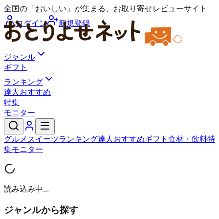
全国の「おいしい」が集まる、お取り寄せレビューサイト
ログイン
新規登録
ジャンル
ギフト
ランキング
達人おすすめ
特集
モニター
グルメ
スイーツ
ランキング
達人おすすめ
ギフト
食材・飲料
特
集
モニター
読み込み中...
ジャンルから探す