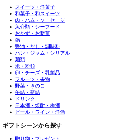
スイーツ・洋菓子
和菓子・和スイーツ
肉・ハム・ソーセージ
魚介類・シーフード
おかず・お惣菜
鍋
醤油・だし・調味料
パン・ジャム・シリアル
麺類
米・粉類
卵・チーズ・乳製品
フルーツ・果物
野菜・きのこ
缶詰・瓶詰
ドリンク
日本酒・焼酎・梅酒
ビール・ワイン・洋酒
ギフトシーンから探す
贈り物・プレゼント