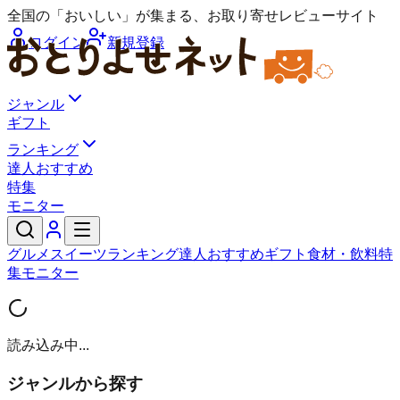
全国の「おいしい」が集まる、お取り寄せレビューサイト
ログイン
新規登録
ジャンル
ギフト
ランキング
達人おすすめ
特集
モニター
グルメ
スイーツ
ランキング
達人おすすめ
ギフト
食材・飲料
特
集
モニター
読み込み中...
ジャンルから探す