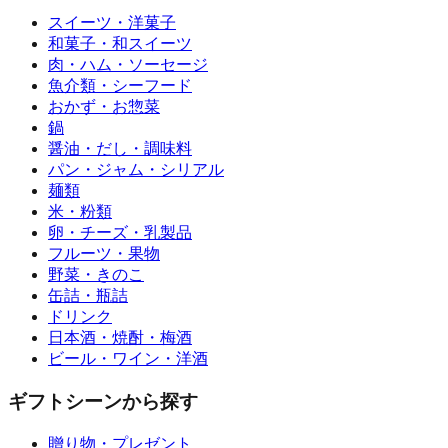
スイーツ・洋菓子
和菓子・和スイーツ
肉・ハム・ソーセージ
魚介類・シーフード
おかず・お惣菜
鍋
醤油・だし・調味料
パン・ジャム・シリアル
麺類
米・粉類
卵・チーズ・乳製品
フルーツ・果物
野菜・きのこ
缶詰・瓶詰
ドリンク
日本酒・焼酎・梅酒
ビール・ワイン・洋酒
ギフトシーンから探す
贈り物・プレゼント