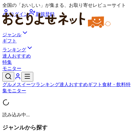
全国の「おいしい」が集まる、お取り寄せレビューサイト
ログイン
新規登録
ジャンル
ギフト
ランキング
達人おすすめ
特集
モニター
グルメ
スイーツ
ランキング
達人おすすめ
ギフト
食材・飲料
特
集
モニター
読み込み中...
ジャンルから探す