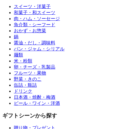
スイーツ・洋菓子
和菓子・和スイーツ
肉・ハム・ソーセージ
魚介類・シーフード
おかず・お惣菜
鍋
醤油・だし・調味料
パン・ジャム・シリアル
麺類
米・粉類
卵・チーズ・乳製品
フルーツ・果物
野菜・きのこ
缶詰・瓶詰
ドリンク
日本酒・焼酎・梅酒
ビール・ワイン・洋酒
ギフトシーンから探す
贈り物・プレゼント