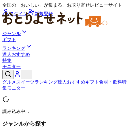
全国の「おいしい」が集まる、お取り寄せレビューサイト
ログイン
新規登録
ジャンル
ギフト
ランキング
達人おすすめ
特集
モニター
グルメ
スイーツ
ランキング
達人おすすめ
ギフト
食材・飲料
特
集
モニター
読み込み中...
ジャンルから探す