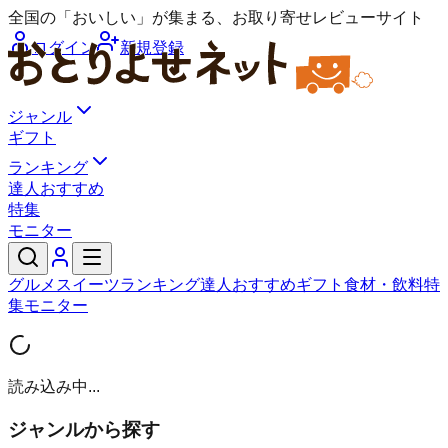
全国の「おいしい」が集まる、お取り寄せレビューサイト
ログイン
新規登録
ジャンル
ギフト
ランキング
達人おすすめ
特集
モニター
グルメ
スイーツ
ランキング
達人おすすめ
ギフト
食材・飲料
特
集
モニター
読み込み中...
ジャンルから探す