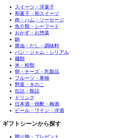
スイーツ・洋菓子
和菓子・和スイーツ
肉・ハム・ソーセージ
魚介類・シーフード
おかず・お惣菜
鍋
醤油・だし・調味料
パン・ジャム・シリアル
麺類
米・粉類
卵・チーズ・乳製品
フルーツ・果物
野菜・きのこ
缶詰・瓶詰
ドリンク
日本酒・焼酎・梅酒
ビール・ワイン・洋酒
ギフトシーンから探す
贈り物・プレゼント