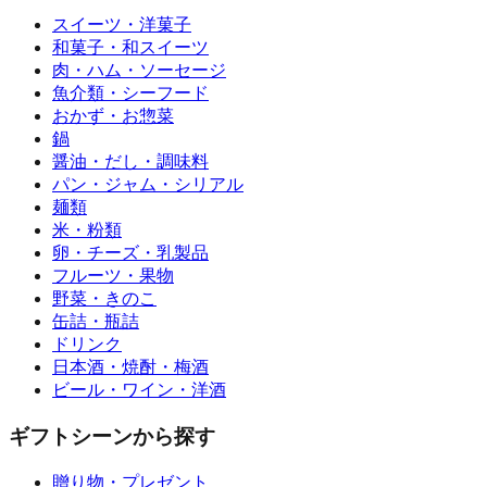
スイーツ・洋菓子
和菓子・和スイーツ
肉・ハム・ソーセージ
魚介類・シーフード
おかず・お惣菜
鍋
醤油・だし・調味料
パン・ジャム・シリアル
麺類
米・粉類
卵・チーズ・乳製品
フルーツ・果物
野菜・きのこ
缶詰・瓶詰
ドリンク
日本酒・焼酎・梅酒
ビール・ワイン・洋酒
ギフトシーンから探す
贈り物・プレゼント