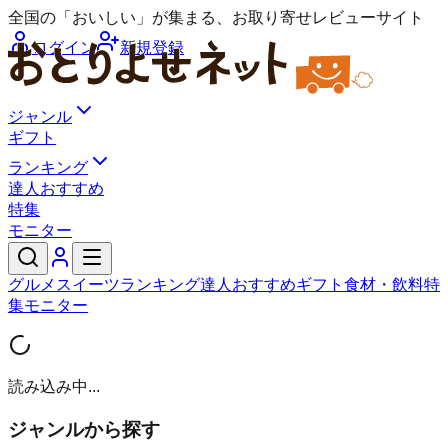
全国の「おいしい」が集まる、お取り寄せレビューサイト
ログイン
新規登録
ジャンル
ギフト
ランキング
達人おすすめ
特集
モニター
グルメ
スイーツ
ランキング
達人おすすめ
ギフト
食材・飲料
特
集
モニター
読み込み中...
ジャンルから探す