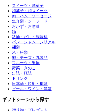
スイーツ・洋菓子
和菓子・和スイーツ
肉・ハム・ソーセージ
魚介類・シーフード
おかず・お惣菜
鍋
醤油・だし・調味料
パン・ジャム・シリアル
麺類
米・粉類
卵・チーズ・乳製品
フルーツ・果物
野菜・きのこ
缶詰・瓶詰
ドリンク
日本酒・焼酎・梅酒
ビール・ワイン・洋酒
ギフトシーンから探す
贈り物・プレゼント