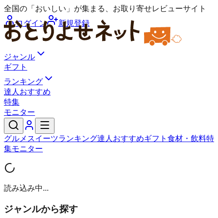
全国の「おいしい」が集まる、お取り寄せレビューサイト
ログイン
新規登録
ジャンル
ギフト
ランキング
達人おすすめ
特集
モニター
グルメ
スイーツ
ランキング
達人おすすめ
ギフト
食材・飲料
特
集
モニター
読み込み中...
ジャンルから探す