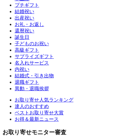
プチギフト
結婚祝い
出産祝い
お礼・お返し
還暦祝い
誕生日
子どものお祝い
高級ギフト
サプライズギフト
名入れサービス
内祝い
結婚式・引き出物
退職ギフト
異動・退職挨拶
お取り寄せ人気ランキング
達人のおすすめ
ベストお取り寄せ大賞
お得＆最新ニュース
お取り寄せモニター審査