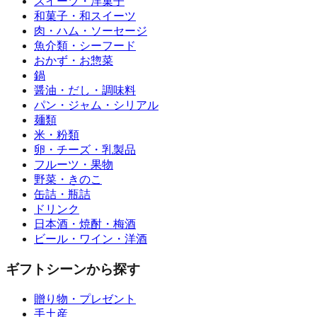
スイーツ・洋菓子
和菓子・和スイーツ
肉・ハム・ソーセージ
魚介類・シーフード
おかず・お惣菜
鍋
醤油・だし・調味料
パン・ジャム・シリアル
麺類
米・粉類
卵・チーズ・乳製品
フルーツ・果物
野菜・きのこ
缶詰・瓶詰
ドリンク
日本酒・焼酎・梅酒
ビール・ワイン・洋酒
ギフトシーンから探す
贈り物・プレゼント
手土産