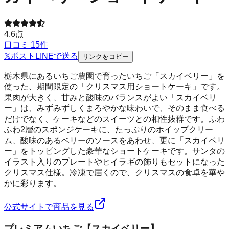
4.6
点
口コミ
15
件
𝕏
ポスト
LINE
で送る
リンクをコピー
栃木県にあるいちご農園で育ったいちご「スカイベリー」を
使った、期間限定の「クリスマス用ショートケーキ」です。
果肉が大きく、甘みと酸味のバランスがよい「スカイベリ
ー」は、みずみずしくまろやかな味わいで、そのまま食べる
だけでなく、ケーキなどのスイーツとの相性抜群です。ふわ
ふわ2層のスポンジケーキに、たっぷりのホイップクリー
ム、酸味のあるベリーのソースをあわせ、更に「スカイベリ
ー」をトッピングした豪華なショートケーキです。サンタの
イラスト入りのプレートやヒイラギの飾りもセットになった
クリスマス仕様。冷凍で届くので、クリスマスの食卓を華や
かに彩ります。
公式サイトで商品を見る
プレミアムいちご【スカイベリー】