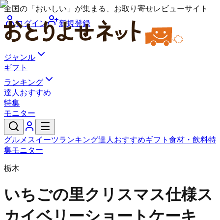
全国の「おいしい」が集まる、お取り寄せレビューサイト
ログイン
新規登録
ジャンル
ギフト
ランキング
達人おすすめ
特集
モニター
グルメ
スイーツ
ランキング
達人おすすめ
ギフト
食材・飲料
特
集
モニター
栃木
いちごの里
クリスマス仕様ス
カイベリーショートケーキ